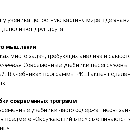
 у ученика целостную картину мира, где знан
 дополняют друг друга.
ого мышления
иках много задач, требующих анализа и самост
шления»
. Современные учебники перегружены
етей. В учебниках программы РКШ акцент сдела
ях.
бки современных программ
овременные учебники часто содержат несвязанн
 в предмете «Окружающий мир» смешиваются з
ицу.