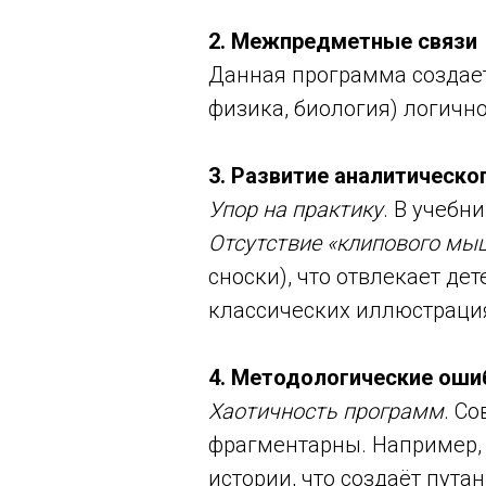
2. Межпредметные связи
Данная программа создает
физика, биология) логично
3. Развитие аналитическ
Упор на практику
. В учебн
Отсутствие «клипового мы
сноски), что отвлекает д
классических иллюстраци
4. Методологические оши
Хаотичность программ
. С
фрагментарны. Например,
истории, что создаёт путан