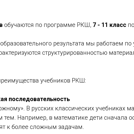
в
обучаются по программе РКШ,
7 - 11 класс
по
образовательного результата мы работаем по
рактеризуются структурированностью материал
преимущества учебников РКШ:
кая последовательность
ожному». В русских классических учебниках м
 тем. Например, в математике дети сначала 
дят к более сложным задачам.